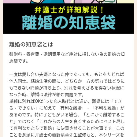
離婚の知恵袋とは
慰謝料・養育費・婚姻費用など絶対に損しない為の離婚の知
恵袋です。
一度は愛し合い夫婦となった仲であっても、もとをたどれば
他人同士。結婚生活の間に、どちらか一方の努力ではどうに
もできない問題が持ち上り、別れを考えざるを得ない状況に
なった時、離婚は法律が絡む問題です。
単純に別ればOKだった恋人時代とは違い、離婚には「でき
る・できない」に加えて「有利な離婚」・「不利な離婚」が
あるのです。特に子どもがいる場合、「とにかく離婚するこ
と」ではなく「これからの人生を良くするためにベスト尽し
て有利なかたちで離婚」に決着させることが大事です。この
ことを念頭に弁護士の磯野清華先生監修もと、本シリーズを