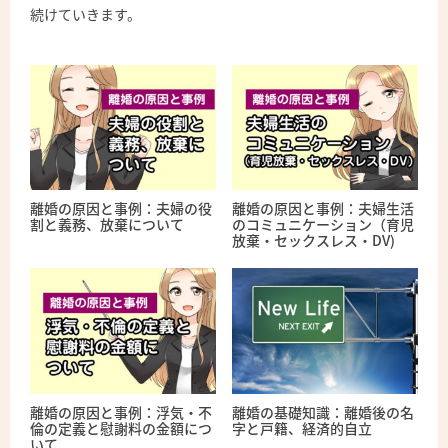
続けていきます。
離婚の原因と事例：夫婦の役
離婚の原因と事例：夫婦生活
割と義務、放棄について
のコミュニケーション（育児
放棄・セックスレス・DV)
離婚の原因と事例：浮気・不
離婚の基礎知識：離婚後の名
倫の定義と慰謝料の金額につ
字と戸籍、経済的自立
いて