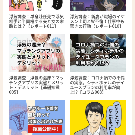
浮気調査：単身赴任先で浮気
浮気調査：新妻が職場のイケ
相手と半同棲する夫と女の末
メン上司とW不倫！仕事中も
路とは？【レポート011】
驚きの行動【レポート010】
浮気調査：浮気の温床？マッ
浮気調査：コロナ禍での不倫
チングアプリの実態とメリッ
の実態。シティホテルのデイ
ト・デメリット【基礎知識
ユースプランの利用率が向
005】
上!?【コラム008】