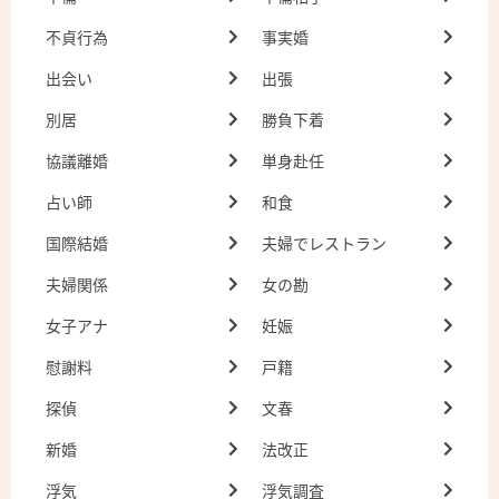
不貞行為
事実婚
出会い
出張
別居
勝負下着
協議離婚
単身赴任
占い師
和食
国際結婚
夫婦でレストラン
夫婦関係
女の勘
女子アナ
妊娠
慰謝料
戸籍
探偵
文春
新婚
法改正
浮気
浮気調査