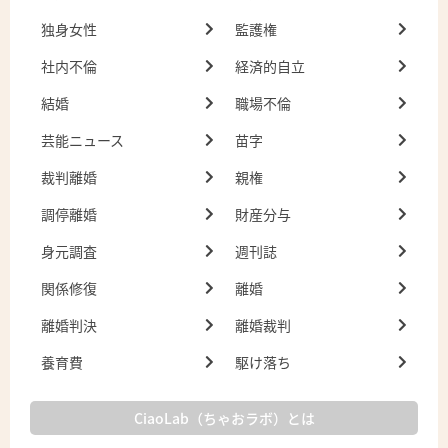
独身女性
監護権
社内不倫
経済的自立
結婚
職場不倫
芸能ニュース
苗字
裁判離婚
親権
調停離婚
財産分与
身元調査
週刊誌
関係修復
離婚
離婚判決
離婚裁判
養育費
駆け落ち
CiaoLab（ちゃおラボ）とは