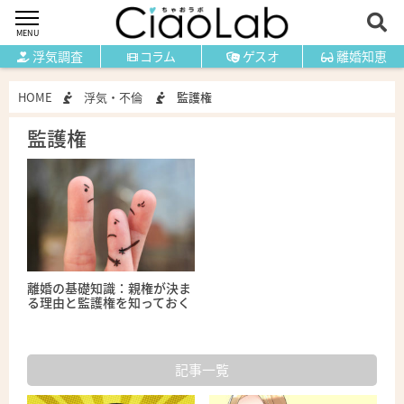
MENU
浮気調査
コラム
ゲスオ
離婚知恵
HOME
浮気・不倫
監護権
監護権
離婚の基礎知識：親権が決ま
る理由と監護権を知っておく
記事一覧