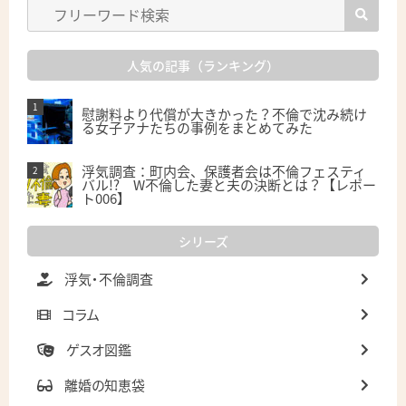
人気の記事（ランキング）
慰謝料より代償が大きかった？不倫で沈み続け
る女子アナたちの事例をまとめてみた
浮気調査：町内会、保護者会は不倫フェスティ
バル!? W不倫した妻と夫の決断とは？【レポー
ト006】
シリーズ
浮気・不倫調査
コラム
ゲスオ図鑑
離婚の知恵袋