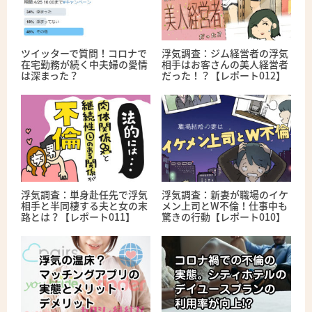
ツイッターで質問！コロナで
浮気調査：ジム経営者の浮気
在宅勤務が続く中夫婦の愛情
相手はお客さんの美人経営者
は深まった？
だった！？【レポート012】
浮気調査：単身赴任先で浮気
浮気調査：新妻が職場のイケ
相手と半同棲する夫と女の末
メン上司とW不倫！仕事中も
路とは？【レポート011】
驚きの行動【レポート010】