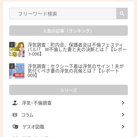
人気の記事（ランキング）
浮気調査：町内会、保護者会は不倫フェスティ
バル!? W不倫した妻と夫の決断とは？【レポー
ト006】
浮気調査：セクシー下着は浮気のサイン！夫が
気付くべき妻の浮気の兆候とは？【レポート
009】
シリーズ
浮気・不倫調査
コラム
ゲスオ図鑑