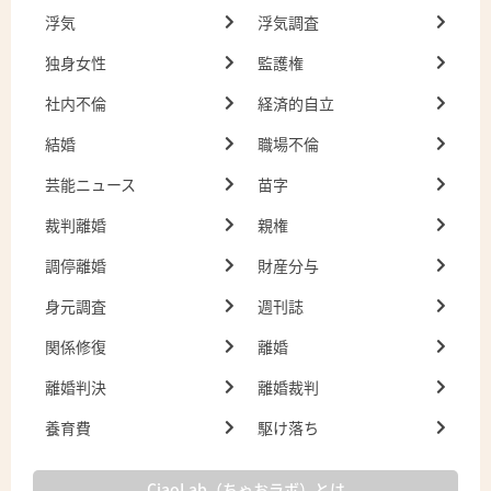
浮気
浮気調査
独身女性
監護権
社内不倫
経済的自立
結婚
職場不倫
芸能ニュース
苗字
裁判離婚
親権
調停離婚
財産分与
身元調査
週刊誌
関係修復
離婚
離婚判決
離婚裁判
養育費
駆け落ち
CiaoLab（ちゃおラボ）とは