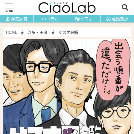
MENU
浮気調査
コラム
ゲスオ
離婚知恵
HOME
浮気・不倫
ゲスオ図鑑