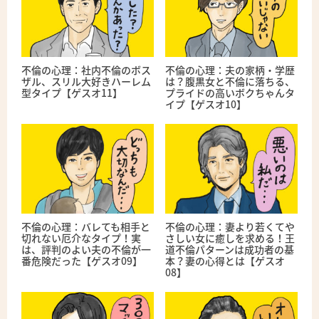
不倫の心理：社内不倫のボス
不倫の心理：夫の家柄・学歴
ザル、スリル大好きハーレム
は？腹黒女と不倫に落ちる、
型タイプ【ゲスオ11】
プライドの高いボクちゃんタ
イプ【ゲスオ10】
不倫の心理：バレても相手と
不倫の心理：妻より若くてや
切れない厄介なタイプ！実
さしい女に癒しを求める！王
は、評判のよい夫の不倫が一
道不倫パターンは成功者の基
番危険だった【ゲスオ09】
本？妻の心得とは【ゲスオ
08】