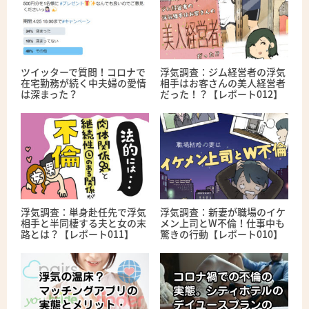
ツイッターで質問！コロナで
浮気調査：ジム経営者の浮気
在宅勤務が続く中夫婦の愛情
相手はお客さんの美人経営者
は深まった？
だった！？【レポート012】
浮気調査：単身赴任先で浮気
浮気調査：新妻が職場のイケ
相手と半同棲する夫と女の末
メン上司とW不倫！仕事中も
路とは？【レポート011】
驚きの行動【レポート010】