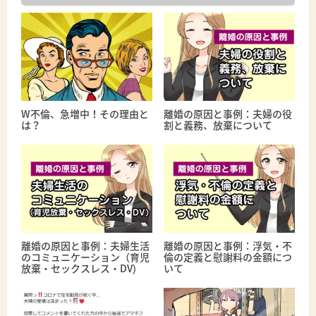
W不倫、急増中！その理由と
離婚の原因と事例：夫婦の役
は？
割と義務、放棄について
離婚の原因と事例：夫婦生活
離婚の原因と事例：浮気・不
のコミュニケーション（育児
倫の定義と慰謝料の金額につ
放棄・セックスレス・DV)
いて