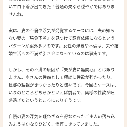
いエロ下着が出てきた！普通の夫なら穏やかではありま
せんね。
実は、妻の不倫や浮気が発覚するケースには、夫の知ら
ない妻の『勝負下着』を見つけて調査依頼になるという
パターンが案外多いのです。女性の浮気や不倫は、夫や結
婚生活への不満が引き金になっているのは事実です。
しかし、その不満の原因が『夫が妻に無関心』とは限り
ません。奥さんの性癖として極端に性欲が強かったり、
旦那の監視がきつかったりと様々です。今回のケースは、
いまのところどちらかといえば前者で、奥様の性欲が旺
盛過ぎたというところにありそうです。
自慢の妻の浮気を疑わざるを得なかったご主人の落ち込
みようはかなりひどく、憔悴しきっていました。