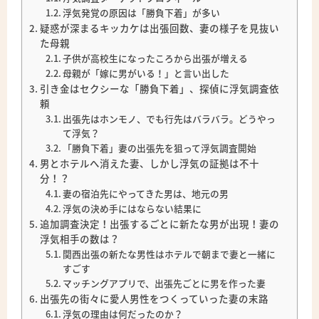
浮気発覚の原因は「勝負下着」が多い
疑惑が深まるキッカケは出張回数、妻の様子を見抜い
た母親
子供が高校生になったころから出張が増える
母親が「嫁に男がいる！」と言い出した
引き金はセクシーな「勝負下着」、探偵に浮気調査依
頼
出張先はホンモノ、でも行先はバラバラ。どうやっ
て浮気？
「勝負下着」妻の出張先を狙って浮気調査開始
男とホテルへ消えた妻、しかし浮気の証拠は不十
分！？
妻の宿泊先にやってきた男は、地元の男
浮気の決め手にはならない結果に
追加調査決定！出張するごとに新たな男が出現！妻の
浮気相手の数は？
関西出張の新たな男性はホテルで朝まで妻と一緒に
すごす
マッチングアプリで、出張先ごとに男を作った妻
出張先の街々に愛人男性をつくっていった妻の末路
浮気の理由は何だったのか？