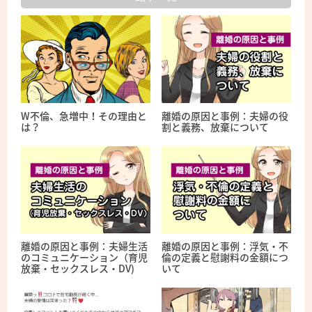
W不倫、急増中！その理由と
離婚の原因と事例：夫婦の役
は？
割と義務、放棄について
離婚の原因と事例：夫婦生活
離婚の原因と事例：浮気・不
のコミュニケーション（育児
倫の定義と慰謝料の金額につ
放棄・セックスレス・DV)
いて