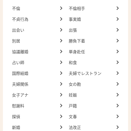
不倫
不倫相手
不貞行為
事実婚
出会い
出張
別居
勝負下着
協議離婚
単身赴任
占い師
和食
国際結婚
夫婦でレストラン
夫婦関係
女の勘
女子アナ
妊娠
慰謝料
戸籍
探偵
文春
新婚
法改正