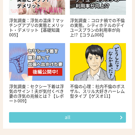
浮気調査：浮気の温床？マッ
浮気調査：コロナ禍での不倫
チングアプリの実態とメリッ
の実態。シティホテルのデイ
ト・デメリット【基礎知識
ユースプランの利用率が向
005】
上!?【コラム008】
浮気調査：セクシー下着は浮
不倫の心理：社内不倫のボス
気のサイン！夫が気付くべき
ザル、スリル大好きハーレム
妻の浮気の兆候とは？【レポ
型タイプ【ゲスオ11】
ート009】
all