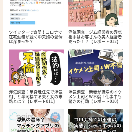
ツイッターで質問！コロナで
浮気調査：ジム経営者の浮気
在宅勤務が続く中夫婦の愛情
相手はお客さんの美人経営者
は深まった？
だった！？【レポート012】
浮気調査：単身赴任先で浮気
浮気調査：新妻が職場のイケ
相手と半同棲する夫と女の末
メン上司とW不倫！仕事中も
路とは？【レポート011】
驚きの行動【レポート010】