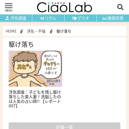
MENU
浮気調査
コラム
ゲスオ
離婚知恵
HOME
浮気・不倫
駆け落ち
駆け落ち
浮気調査：子どもを残し駆け
落ちした美人妻！洗脳したの
は人気の占い師!! 【レポート
007】
記事一覧