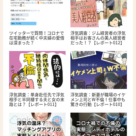
ツイッターで質問！コロナで
浮気調査：ジム経営者の浮気
在宅勤務が続く中夫婦の愛情
相手はお客さんの美人経営者
は深まった？
だった！？【レポート012】
浮気調査：単身赴任先で浮気
浮気調査：新妻が職場のイケ
相手と半同棲する夫と女の末
メン上司とW不倫！仕事中も
路とは？【レポート011】
驚きの行動【レポート010】