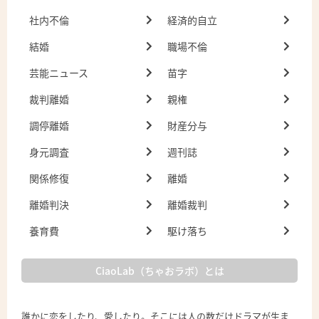
社内不倫
経済的自立
結婚
職場不倫
芸能ニュース
苗字
裁判離婚
親権
調停離婚
財産分与
身元調査
週刊誌
関係修復
離婚
離婚判決
離婚裁判
養育費
駆け落ち
CiaoLab（ちゃおラボ）とは
誰かに恋をしたり、愛したり。そこには人の数だけドラマが生ま