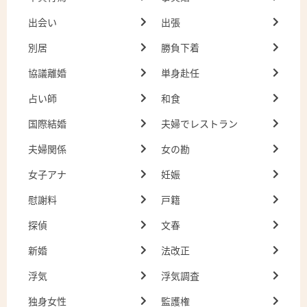
出会い
出張
別居
勝負下着
協議離婚
単身赴任
占い師
和食
国際結婚
夫婦でレストラン
夫婦関係
女の勘
女子アナ
妊娠
慰謝料
戸籍
探偵
文春
新婚
法改正
浮気
浮気調査
独身女性
監護権