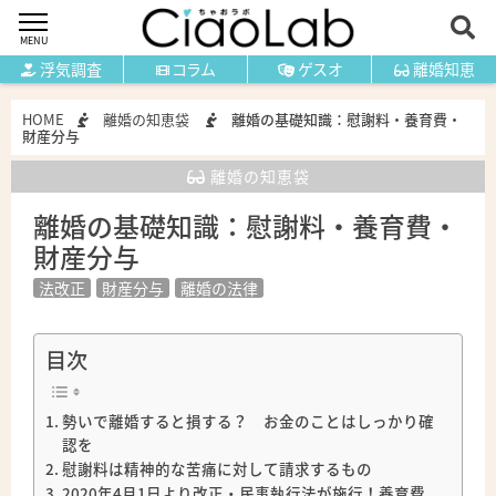
MENU
浮気調査
コラム
ゲスオ
離婚知恵
HOME
離婚の知恵袋
離婚の基礎知識：慰謝料・養育費・
財産分与
離婚の知恵袋
離婚の基礎知識：慰謝料・養育費・
財産分与
法改正
財産分与
離婚の法律
目次
勢いで離婚すると損する？ お金のことはしっかり確
認を
慰謝料は精神的な苦痛に対して請求するもの
2020年4月1日より改正・民事執行法が施行！養育費