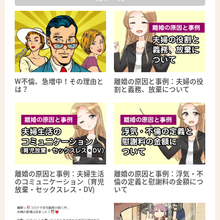
W不倫、急増中！その理由と
離婚の原因と事例：夫婦の役
は？
割と義務、放棄について
離婚の原因と事例：夫婦生活
離婚の原因と事例：浮気・不
のコミュニケーション（育児
倫の定義と慰謝料の金額につ
放棄・セックスレス・DV)
いて