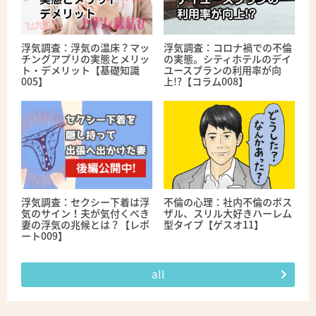
浮気調査：浮気の温床？マッ
浮気調査：コロナ禍での不倫
チングアプリの実態とメリッ
の実態。シティホテルのデイ
ト・デメリット【基礎知識
ユースプランの利用率が向
005】
上!?【コラム008】
浮気調査：セクシー下着は浮
不倫の心理：社内不倫のボス
気のサイン！夫が気付くべき
ザル、スリル大好きハーレム
妻の浮気の兆候とは？【レポ
型タイプ【ゲスオ11】
ート009】
all