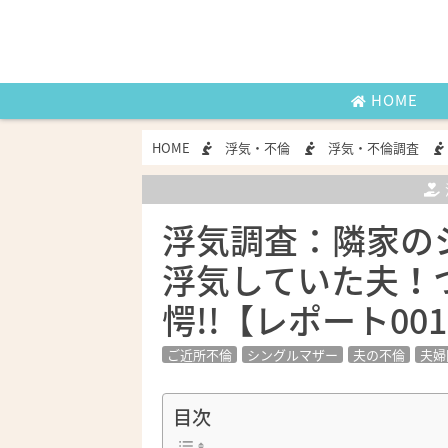
HOME
HOME
浮気・不倫
浮気・不倫調査
浮気調査：隣家の
浮気していた夫！
愕!!【レポート00
ご近所不倫
シングルマザー
夫の不倫
夫婦
目次