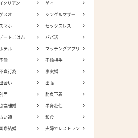
イタリアン
ゲイ
ゲスオ
シングルマザー
スマホ
セックスレス
デートごはん
パパ活
ホテル
マッチングアプリ
不倫
不倫相手
不貞行為
事実婚
出会い
出張
別居
勝負下着
協議離婚
単身赴任
占い師
和食
国際結婚
夫婦でレストラン