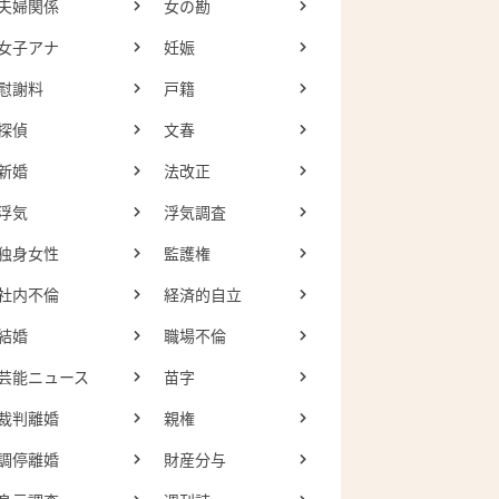
夫婦関係
女の勘
女子アナ
妊娠
慰謝料
戸籍
探偵
文春
新婚
法改正
浮気
浮気調査
独身女性
監護権
社内不倫
経済的自立
結婚
職場不倫
芸能ニュース
苗字
裁判離婚
親権
調停離婚
財産分与