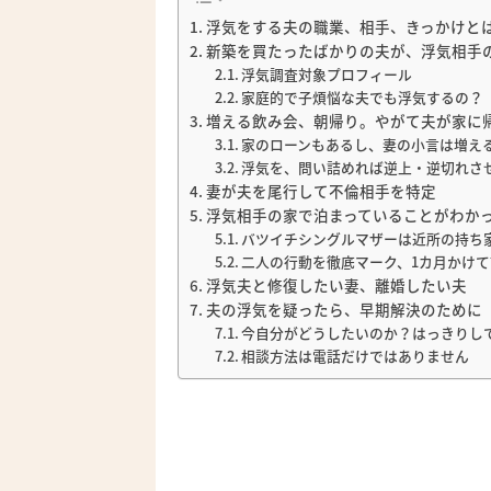
浮気をする夫の職業、相手、きっかけと
新築を買たったばかりの夫が、浮気相手
浮気調査対象プロフィール
家庭的で子煩悩な夫でも浮気するの？
増える飲み会、朝帰り。やがて夫が家に
家のローンもあるし、妻の小言は増え
浮気を、問い詰めれば逆上・逆切れさ
妻が夫を尾行して不倫相手を特定
浮気相手の家で泊まっていることがわか
バツイチシングルマザーは近所の持ち
二人の行動を徹底マーク、1カ月かけ
浮気夫と修復したい妻、離婚したい夫
夫の浮気を疑ったら、早期解決のために
今自分がどうしたいのか？はっきりし
相談方法は電話だけではありません