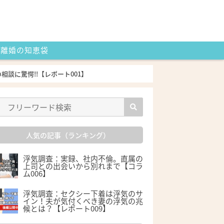
離婚の知恵袋
談に驚愕!!【レポート001】
人気の記事（ランキング）
浮気調査：実録、社内不倫。直属の
上司との出会いから別れまで【コラ
ム006】
浮気調査：セクシー下着は浮気のサ
イン！夫が気付くべき妻の浮気の兆
候とは？【レポート009】