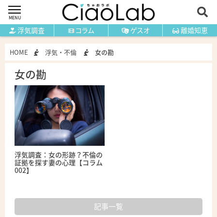
MENU
浮気調査
コラム
ゲスオ
離婚知恵
HOME
浮気・不倫
女の勘
女の勘
浮気調査：女の形跡？不倫の
証拠を探す妻の心理【コラム
002】
記事一覧