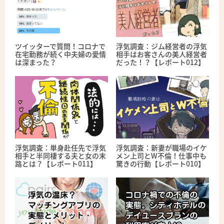
ツイッターで質問！コロナで
浮気調査：ジム経営者の浮気
在宅勤務が続く中夫婦の愛情
相手はお客さんの美人経営者
は深まった？
だった！？【レポート012】
浮気調査：単身赴任先で浮気
浮気調査：新妻が職場のイケ
相手と半同棲する夫と女の末
メン上司とW不倫！仕事中も
路とは？【レポート011】
驚きの行動【レポート010】