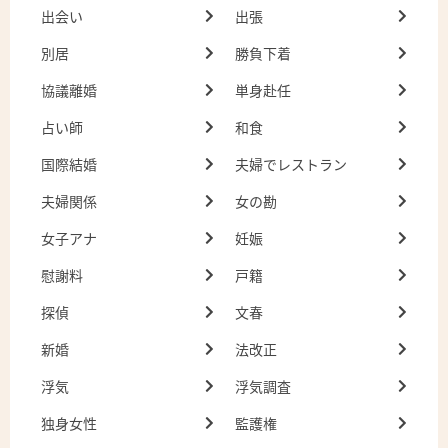
出会い
出張
別居
勝負下着
協議離婚
単身赴任
占い師
和食
国際結婚
夫婦でレストラン
夫婦関係
女の勘
女子アナ
妊娠
慰謝料
戸籍
探偵
文春
新婚
法改正
浮気
浮気調査
独身女性
監護権