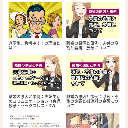
W不倫、急増中！その理由と
離婚の原因と事例：夫婦の役
は？
割と義務、放棄について
離婚の原因と事例：夫婦生活
離婚の原因と事例：浮気・不
のコミュニケーション（育児
倫の定義と慰謝料の金額につ
放棄・セックスレス・DV)
いて