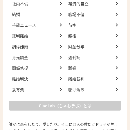
社内不倫
経済的自立
結婚
職場不倫
芸能ニュース
苗字
裁判離婚
親権
調停離婚
財産分与
身元調査
週刊誌
関係修復
離婚
離婚判決
離婚裁判
養育費
駆け落ち
CiaoLab（ちゃおラボ）とは
誰かに恋をしたり、愛したり。そこには人の数だけドラマが生ま