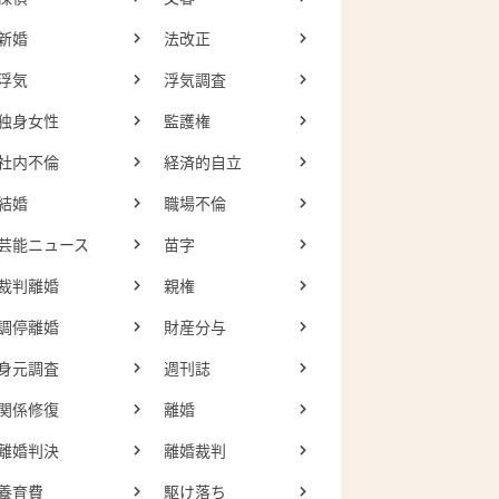
新婚
法改正
浮気
浮気調査
独身女性
監護権
社内不倫
経済的自立
結婚
職場不倫
芸能ニュース
苗字
裁判離婚
親権
調停離婚
財産分与
身元調査
週刊誌
関係修復
離婚
離婚判決
離婚裁判
養育費
駆け落ち