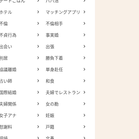
デートごはん
パパ活
ホテル
マッチングアプリ
不倫
不倫相手
不貞行為
事実婚
出会い
出張
別居
勝負下着
協議離婚
単身赴任
占い師
和食
国際結婚
夫婦でレストラン
夫婦関係
女の勘
女子アナ
妊娠
慰謝料
戸籍
探偵
文春