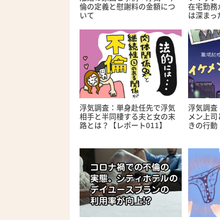
倫の定義と慰謝料の金額につ
在宅勤務
いて
は深まっ
浮気調査：単身赴任先で浮気
浮気調査
相手と半同棲する夫と女の末
メン上司
路とは？【レポート011】
きの行動