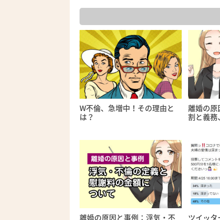
W不倫、急増中！その理由と
離婚の原
は？
割と義務
離婚の原因と事例：浮気・不
ツイッタ