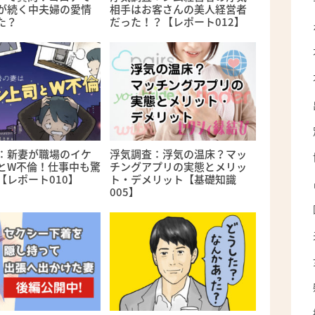
が続く中夫婦の愛情
相手はお客さんの美人経営者
た？
だった！？【レポート012】
：新妻が職場のイケ
浮気調査：浮気の温床？マッ
とW不倫！仕事中も驚
チングアプリの実態とメリッ
【レポート010】
ト・デメリット【基礎知識
005】