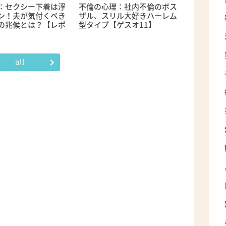
：セクシー下着は浮
不倫の心理：社内不倫のボス
ン！夫が気付くべき
ザル、スリル大好きハーレム
の兆候とは？【レポ
型タイプ【ゲスオ11】
】
all