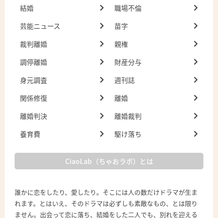
結婚
職場不倫
芸能ニュース
苗字
裁判離婚
親権
調停離婚
財産分与
身元調査
週刊誌
関係修復
離婚
離婚判決
離婚裁判
養育費
駆け落ち
CiaoLab（ちゃおラボ）とは
誰かに恋をしたり、愛したり。そこには人の数だけドラマが生ま
れます。とはいえ、そのドラマは必ずしも素敵なもの、とは限り
ません。出会って恋に落ち、結婚をした二人でも、別れを迎える