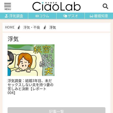
MENU
浮気調査
コラム
ゲスオ
離婚知恵
HOME
浮気・不倫
浮気
浮気
浮気調査：結婚3年目、未だ
セックスしない夫を持つ妻の
苦しみと決断【レポート
004】
記事一覧