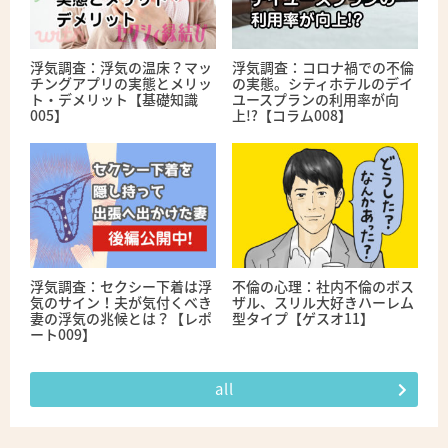
浮気調査：浮気の温床？マッ
浮気調査：コロナ禍での不倫
チングアプリの実態とメリッ
の実態。シティホテルのデイ
ト・デメリット【基礎知識
ユースプランの利用率が向
005】
上!?【コラム008】
浮気調査：セクシー下着は浮
不倫の心理：社内不倫のボス
気のサイン！夫が気付くべき
ザル、スリル大好きハーレム
妻の浮気の兆候とは？【レポ
型タイプ【ゲスオ11】
ート009】
all