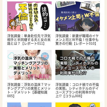
浮気調査：単身赴任先で浮気
浮気調査：新妻が職場のイケ
相手と半同棲する夫と女の末
メン上司とW不倫！仕事中も
路とは？【レポート011】
驚きの行動【レポート010】
浮気調査：浮気の温床？マッ
浮気調査：コロナ禍での不倫
チングアプリの実態とメリッ
の実態。シティホテルのデイ
ト・デメリット【基礎知識
ユースプランの利用率が向
005】
上!?【コラム008】