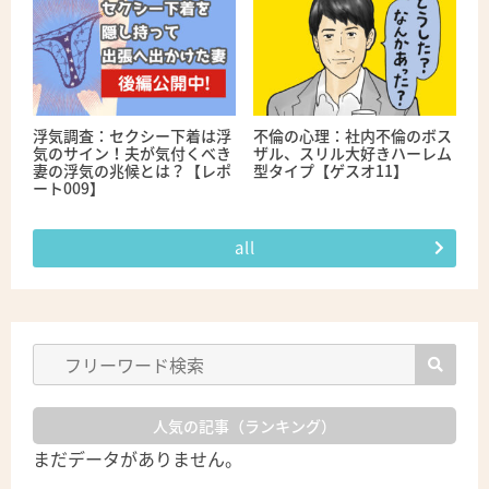
浮気調査：セクシー下着は浮
不倫の心理：社内不倫のボス
気のサイン！夫が気付くべき
ザル、スリル大好きハーレム
妻の浮気の兆候とは？【レポ
型タイプ【ゲスオ11】
ート009】
all
人気の記事（ランキング）
まだデータがありません。