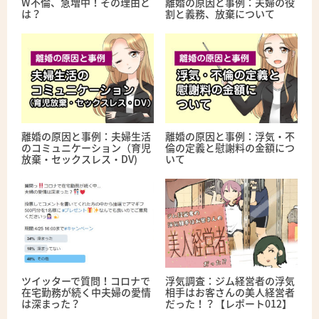
W不倫、急増中！その理由と
離婚の原因と事例：夫婦の役
は？
割と義務、放棄について
離婚の原因と事例：夫婦生活
離婚の原因と事例：浮気・不
のコミュニケーション（育児
倫の定義と慰謝料の金額につ
放棄・セックスレス・DV)
いて
ツイッターで質問！コロナで
浮気調査：ジム経営者の浮気
在宅勤務が続く中夫婦の愛情
相手はお客さんの美人経営者
は深まった？
だった！？【レポート012】