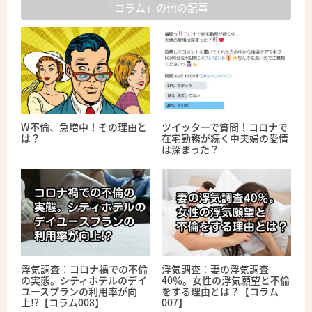
「コラム」の他の記事
W不倫、急増中！その理由と
ツイッターで質問！コロナで
は？
在宅勤務が続く中夫婦の愛情
は深まった？
浮気調査：コロナ禍での不倫
浮気調査：妻の浮気調査
の実態。シティホテルのデイ
40％。女性の浮気願望と不倫
ユースプランの利用率が向
をする理由とは？【コラム
上!?【コラム008】
007】