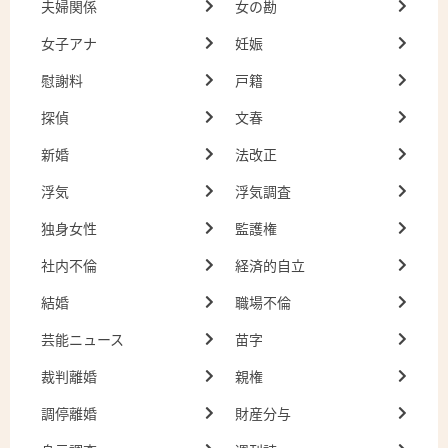
夫婦関係
女の勘
女子アナ
妊娠
慰謝料
戸籍
探偵
文春
新婚
法改正
浮気
浮気調査
独身女性
監護権
社内不倫
経済的自立
結婚
職場不倫
芸能ニュース
苗字
裁判離婚
親権
調停離婚
財産分与