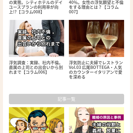
の実態。シティホテルのデイ
40％。女性の浮気願望と不倫
ユースプランの利用率が向
をする理由とは？【コラム
上!?【コラム008】
007】
浮気調査：実録、社内不倫。
浮気防止に夫婦でレストラン
直属の上司との出会いから別
Vol.03 広尾BOTTEGA・人気
れまで【コラム006】
のカウンターイタリアンで愛
を深める
記事一覧