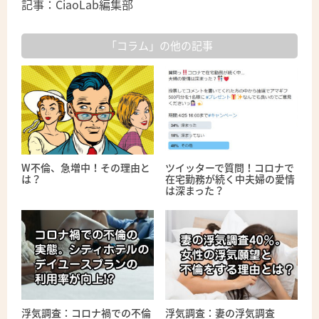
記事：CiaoLab編集部
「コラム」の他の記事
W不倫、急増中！その理由と
ツイッターで質問！コロナで
は？
在宅勤務が続く中夫婦の愛情
は深まった？
浮気調査：コロナ禍での不倫
浮気調査：妻の浮気調査