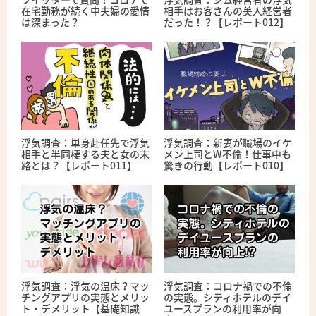
在宅勤務が続く中夫婦の愛情
相手はお客さんの美人経営者
は深まった？
だった！？【レポート012】
浮気調査：単身赴任先で浮気
浮気調査：新妻が職場のイケ
相手と半同棲する夫と女の末
メン上司とW不倫！仕事中も
路とは？【レポート011】
驚きの行動【レポート010】
浮気調査：浮気の温床？マッ
浮気調査：コロナ禍での不倫
チングアプリの実態とメリッ
の実態。シティホテルのデイ
ト・デメリット【基礎知識
ユースプランの利用率が向