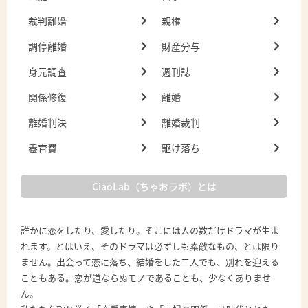
裁判離婚
親権
調停離婚
財産分与
身元調査
週刊誌
関係修復
離婚
離婚判決
離婚裁判
養育費
駆け落ち
CiaoLab（ちゃおラボ）とは
誰かに恋をしたり、愛したり。そこには人の数だけドラマが生ま
れます。とはいえ、そのドラマは必ずしも素敵なもの、とは限り
ません。出会って恋に落ち、結婚をした二人でも、別れを迎える
こともある。恋が道ならぬモノであることも、少なくありませ
ん。