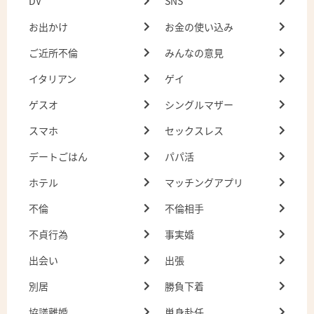
DV
SNS
お出かけ
お金の使い込み
ご近所不倫
みんなの意見
イタリアン
ゲイ
ゲスオ
シングルマザー
スマホ
セックスレス
デートごはん
パパ活
ホテル
マッチングアプリ
不倫
不倫相手
不貞行為
事実婚
出会い
出張
別居
勝負下着
協議離婚
単身赴任