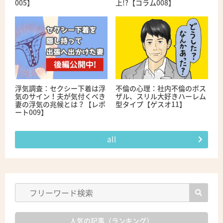
005】
上!?【コラム008】
浮気調査：セクシー下着は浮
不倫の心理：社内不倫のボス
気のサイン！夫が気付くべき
ザル、スリル大好きハーレム
妻の浮気の兆候とは？【レポ
型タイプ【ゲスオ11】
ート009】
all
人気の記事（ランキング）