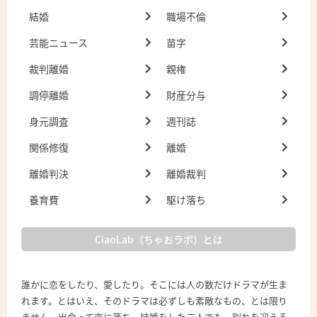
結婚
職場不倫
芸能ニュース
苗字
裁判離婚
親権
調停離婚
財産分与
身元調査
週刊誌
関係修復
離婚
離婚判決
離婚裁判
養育費
駆け落ち
CiaoLab（ちゃおラボ）とは
誰かに恋をしたり、愛したり。そこには人の数だけドラマが生ま
れます。とはいえ、そのドラマは必ずしも素敵なもの、とは限り
ません。出会って恋に落ち、結婚をした二人でも、別れを迎える