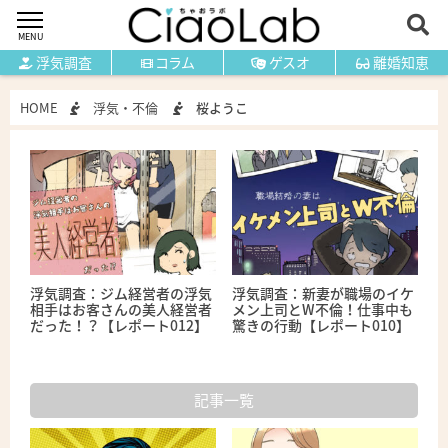
MENU
浮気調査
コラム
ゲスオ
離婚知恵
HOME
浮気・不倫
桜ようこ
浮気調査：ジム経営者の浮気
浮気調査：新妻が職場のイケ
相手はお客さんの美人経営者
メン上司とW不倫！仕事中も
だった！？【レポート012】
驚きの行動【レポート010】
記事一覧