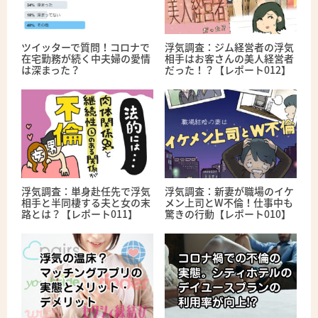
ツイッターで質問！コロナで
浮気調査：ジム経営者の浮気
在宅勤務が続く中夫婦の愛情
相手はお客さんの美人経営者
は深まった？
だった！？【レポート012】
浮気調査：単身赴任先で浮気
浮気調査：新妻が職場のイケ
相手と半同棲する夫と女の末
メン上司とW不倫！仕事中も
路とは？【レポート011】
驚きの行動【レポート010】